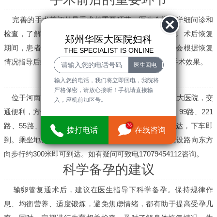
完善的手术前评估是手术的重要环节。医生会通过详细问诊和
检查，了解患者的身体状况、既往手术史和生育需求。术后恢复
郑州华医大医院妇科
期间，患者需要遵循医嘱进行休养，定期复查，医生会根据恢复
THE SPECIALIST IS ONLINE
情况指导后续备孕事宜。合理的术后管理有助于提高手术效果。
交通便利的就医选择
输入您的电话，我们将立即回电，我院将
严格保密，请放心接听！手机请直接输
位于河南省郑州市中原区建设西路106号的郑州华医大医院，交
入，座机前加区号。
通便利，方便患者就医。市内可乘坐1路、101路西线、99路、221
路、55路、212路、203路、128路等多条公交线路直达，下车即
76
拨打电话
在线咨询
到。乘坐地铁1号线或5号线五一公园站D1出口，沿建设路向东方
向步行约300米即可到达。如有疑问可致电17079454112咨询。
科学备孕的建议
输卵管复通术后，建议在医生指导下科学备孕。保持规律作
息、均衡营养、适度锻炼，避免焦虑情绪，都有助于提高受孕几