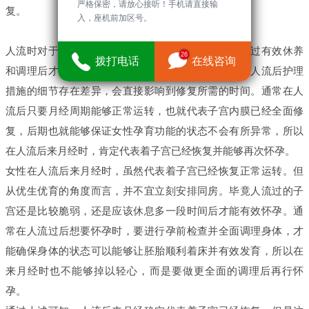
严格保密，请放心接听！手机请直接输
复。
入，座机前加区号。
人流时对于子宫内膜等部位所造成的损伤，肯定要通过有效休养
26
拨打电话
在线咨询
和调理后才能恢复，而个人体质状态有所不同，加上人流后护理
措施的细节存在差异，会直接影响到修复所需的时间。通常在人
流后只要月经周期能够正常运转，也就代表子宫内膜已经全面修
复，后期也就能够保证女性孕育功能的状态不会有所异常，所以
在人流后来月经时，肯定代表着子宫已经恢复并能够再次怀孕。
女性在人流后来月经时，虽然代表着子宫已经恢复正常运转。但
从优生优育的角度而言，并不宜立刻安排同房。毕竟人流过的子
宫还是比较脆弱，还是应该休息多一段时间后才能有效怀孕。通
常在人流过后想要怀孕时，要进行孕前检查并全面调理身体，才
能确保身体的状态可以能够让胚胎顺利着床并有效发育，所以在
来月经时也不能够掉以轻心，而是要做更全面的调理后再行怀
孕。