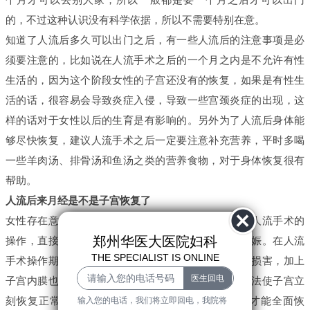
的，不过这种认识没有科学依据，所以不需要特别在意。
知道了人流后多久可以出门之后，有一些人流后的注意事项是必
须要注意的，比如说在人流手术之后的一个月之内是不允许有性
生活的，因为这个阶段女性的子宫还没有的恢复，如果是有性生
活的话，很容易会导致炎症入侵，导致一些宫颈炎症的出现，这
样的话对于女性以后的生育是有影响的。另外为了人流后身体能
够尽快恢复，建议人流手术之后一定要注意补充营养，平时多喝
一些羊肉汤、排骨汤和鱼汤之类的营养食物，对于身体恢复很有
帮助。
人流后来月经是不是子宫恢复了
女性存在意外怀孕或是胎停育等情况时，必须要通过人流手术的
郑州华医大医院妇科
操作，直接对宫腔内部的胚胎组织有效取出而终止妊娠。在人流
THE SPECIALIST IS ONLINE
手术操作期间，由于子宫部位肯定会受到不同程度的损害，加上
子宫内膜也受到器械的抓刮处理，所以在人流后并无法使子宫立
刻恢复正常，必须要通过一段时间有效休养和护理才能全面恢
输入您的电话，我们将立即回电，我院将