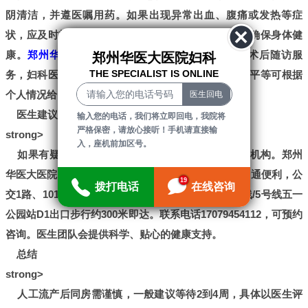
阴清洁，并遵医嘱用药。如果出现异常出血、腹痛或发热等症
状，应及时就医。定期复查可以帮助评估恢复情况，确保身体健
康。
郑州华医大医院
妇科作为医保定点单位，提供术后随访服
郑州华医大医院妇科
THE SPECIALIST IS ONLINE
务，妇科医生时会会、王杰、柳玉璞、王凤华、杨晓平等可根据
个人情况给出建议。
医生建议和支持
输入您的电话，我们将立即回电，我院将
严格保密，请放心接听！手机请直接输
strong>
入，座机前加区号。
如果有疑问或需要个性化指导，建议咨询专业医疗机构。郑州
华医大医院妇科位于郑州市中原区建设西路106号，交通便利，公
19
拨打电话
在线咨询
交1路、101路西线、99路等多条线路可达，地铁1号线/5号线五一
公园站D1出口步行约300米即达。联系电话17079454112，可预约
咨询。医生团队会提供科学、贴心的健康支持。
总结
strong>
人工流产后同房需谨慎，一般建议等待2到4周，具体以医生评