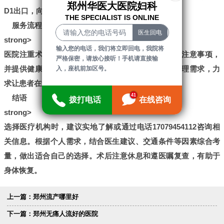
郑州华医大医院妇科
D1出口，向东步行约300米即可抵达。
THE SPECIALIST IS ONLINE
服务流程与关怀
strong>
输入您的电话，我们将立即回电，我院将
医院注重术前评估和术后指导，医护人员会详细说明注意事项，
严格保密，请放心接听！手机请直接输
并提供健康建议。整体服务流程注重患者的心理和生理需求，力
入，座机前加区号。
求让患者在过程中感到安心。
41
结语
拨打电话
在线咨询
strong>
选择医疗机构时，建议实地了解或通过电话17079454112咨询相
关信息。根据个人需求，结合医生建议、交通条件等因素综合考
量，做出适合自己的选择。术后注意休息和遵医嘱复查，有助于
身体恢复。
上一篇：
郑州流产哪里好
下一篇：
郑州无痛人流好的医院