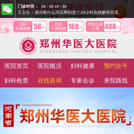
门诊时间：
08：00-19：00
王主任：请问有什么可以帮到您？24小时在线解答回复。
医院首页
医院概况
妇科健康
预约挂号
妇科检查
在线咨询
专家会诊
来院路线