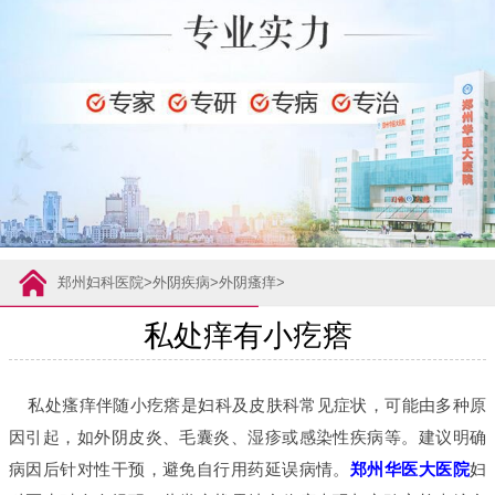
郑州妇科医院
>
外阴疾病
>
外阴瘙痒
>
私处痒有小疙瘩
私处瘙痒伴随小疙瘩是妇科及皮肤科常见症状，可能由多种原
因引起，如外阴皮炎、毛囊炎、湿疹或感染性疾病等。建议明确
病因后针对性干预，避免自行用药延误病情。
郑州华医大医院
妇