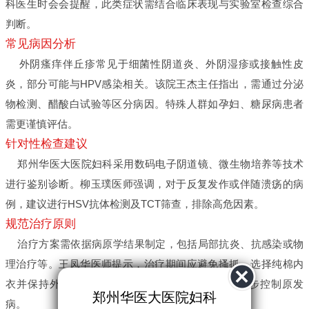
科医生时会会提醒，此类症状需结合临床表现与实验室检查综合
判断。
常见病因分析
外阴瘙痒伴丘疹常见于细菌性阴道炎、外阴湿疹或接触性皮
炎，部分可能与HPV感染相关。该院王杰主任指出，需通过分泌
物检测、醋酸白试验等区分病因。特殊人群如孕妇、糖尿病患者
需更谨慎评估。
针对性检查建议
郑州华医大医院妇科采用数码电子阴道镜、微生物培养等技术
进行鉴别诊断。柳玉璞医师强调，对于反复发作或伴随溃疡的病
例，建议进行HSV抗体检测及TCT筛查，排除高危因素。
规范治疗原则
治疗方案需依据病原学结果制定，包括局部抗炎、抗感染或物
理治疗等。王凤华医师提示，治疗期间应避免搔抓，选择纯棉内
衣并保持外阴干燥。合并糖尿病等基础疾病者需同步控制原发
郑州华医大医院妇科
病。