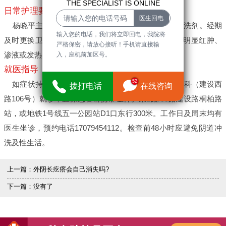
THE SPECIALIST IS ONLINE
日常护理要点
杨晓平主任建议每日温水清洗1-2次，避免使用碱性洗剂。经期
输入您的电话，我们将立即回电，我院将
及时更换卫生用品，性生活前后注意清洁。局部出现明显红肿、
严格保密，请放心接听！手机请直接输
渗液或发热时需立即就医。
入，座机前加区号。
就医指导
52
如症状持续3天无缓解或加重，可郑州华医大医院妇科（建设西
拨打电话
在线咨询
路106号）就诊，医保患者请携带证件。乘1路/99路建设路桐柏路
站，或地铁1号线五一公园站D1口东行300米。工作日及周末均有
医生坐诊，预约电话17079454112。检查前48小时应避免阴道冲
洗及性生活。
上一篇：
外阴长疙瘩会自己消失吗?
下一篇：没有了