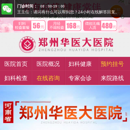
门诊时间：
08：00-19：00
王主任：请问有什么可以帮到您？24小时在线解答回复。
医院首页
医院概况
妇科健康
预约挂号
妇科检查
在线咨询
专家会诊
来院路线