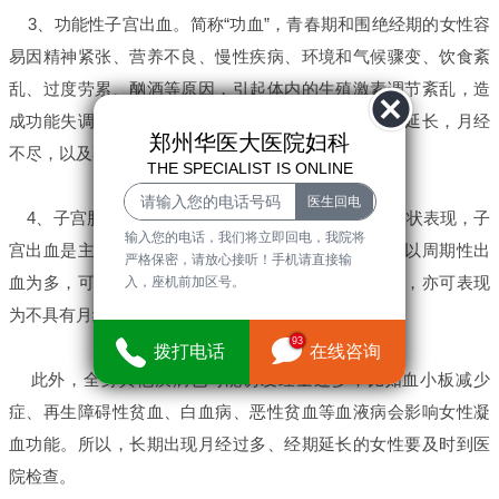
3、功能性子宫出血。简称“功血”，青春期和围绝经期的女性容
易因精神紧张、营养不良、慢性疾病、环境和气候骤变、饮食紊
乱、过度劳累、酗酒等原因，引起体内的生殖激素调节紊乱，造
成功能失调性子宫出血。常常表现为经量过多，经期延长，月经
郑州华医大医院妇科
不尽，以及不规则出血，甚至出现大出血等。
THE SPECIALIST IS ONLINE
4、子宫肌瘤。多数子宫肌瘤患者无症状，如果有症状表现，子
输入您的电话，我们将立即回电，我院将
宫出血是主要的症状，半数以上患者会出现。其中，以周期性出
严格保密，请放心接听！手机请直接输
血为多，可表现为月经量增多、经期延长或周期缩短，亦可表现
入，座机前加区号。
为不具有月经周期性的不规则阴道流血。
93
拨打电话
在线咨询
此外，全身其他疾病也可能诱发经量过多，比如血小板减少
症、再生障碍性贫血、白血病、恶性贫血等血液病会影响女性凝
血功能。所以，长期出现月经过多、经期延长的女性要及时到医
院检查。