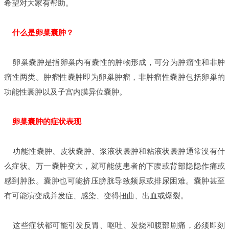
希望对大家有帮助。
什么是卵巢囊肿？
卵巢囊肿是指卵巢内有囊性的肿物形成，可分为肿瘤性和非肿
瘤性两类。肿瘤性囊肿即为卵巢肿瘤，非肿瘤性囊肿包括卵巢的
功能性囊肿以及子宫内膜异位囊肿。
卵巢囊肿的症状表现
功能性囊肿、皮状囊肿、浆液状囊肿和粘液状囊肿通常没有什
么症状。万一囊肿变大，就可能使患者的下腹或背部隐隐作痛或
感到肿胀。囊肿也可能挤压膀胱导致频尿或排尿困难。囊肿甚至
有可能演变成并发症、感染、变得扭曲、出血或爆裂。
这些症状都可能引发反胃、呕吐、发烧和腹部剧痛，必须即刻