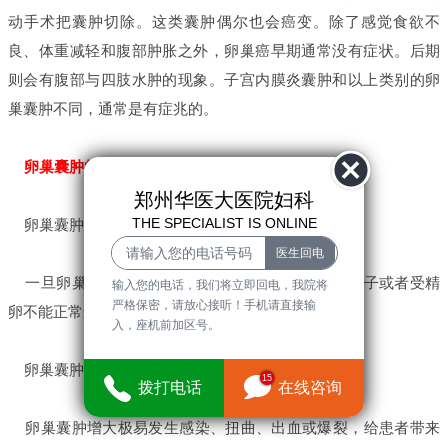
动手术把囊肿切除。这类囊肿偶尔也会癌变。除了感觉食欲不
良、体重减轻和腹部肿胀之外，卵巢癌早期通常没有症状。后期
则会有腹部与四肢水肿的现象。子宫内膜炎囊肿和以上类别的卵
巢囊肿不同，通常是有症兆的。
卵巢囊肿的危害：
郑州华医大医院妇科
THE SPECIALIST IS ONLINE
卵巢囊肿的危害1：卵巢囊肿导致不孕，影响生育
一旦卵巢囊肿变大或者变性，就有可能使精子、卵子或者受精
输入您的电话，我们将立即回电，我院将
严格保密，请放心接听！手机请直接输
卵不能正常运行，从而影响生育，导致不孕的恶果。
入，座机前加区号。
卵巢囊肿的危害2：发生癌变，威胁生命
15
拨打电话
在线咨询
卵巢囊肿增大极易发生感染、扭曲、出血或爆裂，给患者带来